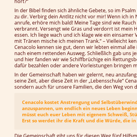
hört?“
In der Bibel finden sich ähnliche Gebete, so im Psal
zu dir. Verbirg dein Antlitz nicht vor mir! Wenn ich i
anrufe, erhöre mich bald! Meine Tage sind wie Rauc
verbrannt. Versengt wie Gras und verdorrt ist mein H
essen. Ich liege wach und ich klage wie ein einsamer
mit Tränen mische ich meinen Trank.“ – Vielleicht ken
Cenacolo kennen sie gut, denn wir lebten einmal alle 
nach einem rettenden Ausweg. Schließlich gab uns j
und hier fanden wir wie Schiffbrüchige ein Rettung
dafür bezahlen oder andere Vorleistungen bringen 
In der Gemeinschaft haben wir gelernt, neu anzufan
seine Zeit, aber diese Zeit in der „Lebensschule“ Cena
sondern auch für unsere Familien, die den Weg von 
Cenacolo kostet Anstrengung und Selbstüberwindun
anzuspannen, um endlich ein neues Leben beginne
müsst euch euer Leben mit eigenem Schweiß, Stüc
Erst so werdet ihr die Kraft und die Würde, die i
Die Gemeinschaft gibt uns für diesen Weg fünf Hilfsmi