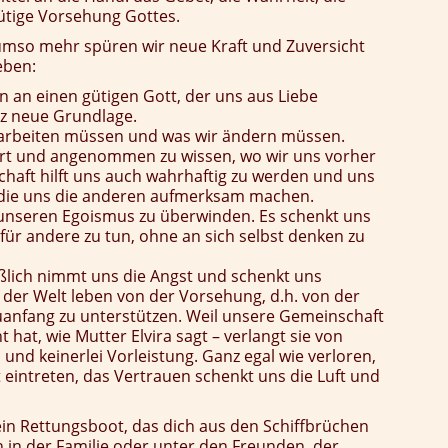
ütige Vorsehung Gottes.
 umso mehr spüren wir neue Kraft und Zuversicht
eben:
 an einen gütigen Gott, der uns aus Liebe
nz neue Grundlage.
s arbeiten müssen und was wir ändern müssen.
tiert und angenommen zu wissen, wo wir uns vorher
schaft hilft uns auch wahrhaftig zu werden und uns
 die uns die anderen aufmerksam machen.
s, unseren Egoismus zu überwinden. Es schenkt uns
für andere zu tun, ohne an sich selbst denken zu
ßlich nimmt uns die Angst und schenkt uns
n der Welt leben von der Vorsehung, d.h. von der
euanfang zu unterstützen. Weil unsere Gemeinschaft
t hat, wie Mutter Elvira sagt – verlangt sie von
und keinerlei Vorleistung. Ganz egal wie verloren,
t eintreten, das Vertrauen schenkt uns die Luft und
, ein Rettungsboot, das dich aus den Schiffbrüchen
 in der Familie oder unter den Freunden, der