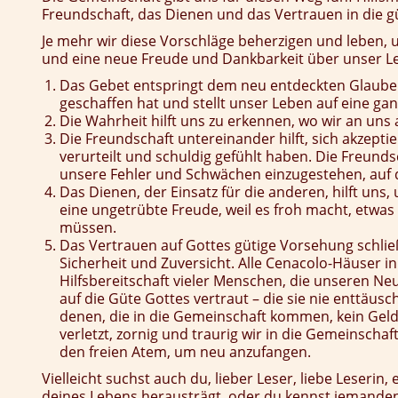
Freundschaft, das Dienen und das Vertrauen in die g
Je mehr wir diese Vorschläge beherzigen und leben,
und eine neue Freude und Dankbarkeit über unser L
Das Gebet entspringt dem neu entdeckten Glauben
geschaffen hat und stellt unser Leben auf eine ga
Die Wahrheit hilft uns zu erkennen, wo wir an un
Die Freundschaft untereinander hilft, sich akzep
verurteilt und schuldig gefühlt haben. Die Freund
unsere Fehler und Schwächen einzugestehen, auf
Das Dienen, der Einsatz für die anderen, hilft un
eine ungetrübte Freude, weil es froh macht, etwas 
müssen.
Das Vertrauen auf Gottes gütige Vorsehung schlie
Sicherheit und Zuversicht. Alle Cenacolo-Häuser i
Hilfsbereitschaft vieler Menschen, die unseren N
auf die Güte Gottes vertraut – die sie nie enttäusch
denen, die in die Gemeinschaft kommen, kein Geld 
verletzt, zornig und traurig wir in die Gemeinschaf
den freien Atem, um neu anzufangen.
Vielleicht suchst auch du, lieber Leser, liebe Leserin
deines Lebens herausträgt, oder du kennst jemanden