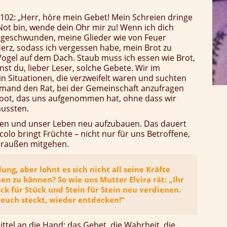
m 102: „Herr, höre mein Gebet! Mein Schreien dringe
n Not bin, wende dein Ohr mir zu! Wenn ich dich
h geschwunden, meine Glieder wie von Feuer
erz, sodass ich vergessen habe, mein Brot zu
 Vogel auf dem Dach. Staub muss ich essen wie Brot,
nst du, lieber Leser, solche Gebete. Wir im
in Situationen, die verzweifelt waren und suchten
emand den Rat, bei der Gemeinschaft anzufragen
sboot, das uns aufgenommen hat, ohne dass wir
mussten.
gen und unser Leben neu aufzubauen. Das dauert
colo bringt Früchte – nicht nur für uns Betroffene,
draußen mitgehen.
g, aber lohnt es sich nicht all seine Kräfte
n zu können? So wie uns Mutter Elvira rät: „Ihr
k für Stück und Stein für Stein neu verdienen.
n euch steckt, wieder entdecken!“
ttel an die Hand: das Gebet, die Wahrheit, die