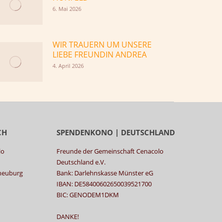
6. Mai 2026
WIR TRAUERN UM UNSERE
LIEBE FREUNDIN ANDREA
4. April 2026
CH
SPENDENKONO | DEUTSCHLAND
lo
Freunde der Gemeinschaft Cenacolo
Deutschland e.V.
rneuburg
Bank: Darlehnskasse Münster eG
IBAN: DE58400602650039521700
BIC: GENODEM1DKM
DANKE!