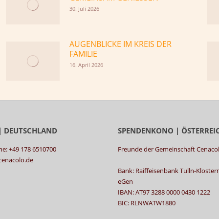
30. Juli 2026
AUGENBLICKE IM KREIS DER
FAMILIE
16. April 2026
| DEUTSCHLAND
SPENDENKONO | ÖSTERREI
ne: +49 178 6510700
Freunde der Gemeinschaft Cenaco
@cenacolo.de
Bank: Raiffeisenbank Tulln-Kloste
eGen
IBAN: AT97 3288 0000 0430 1222
BIC: RLNWATW1880