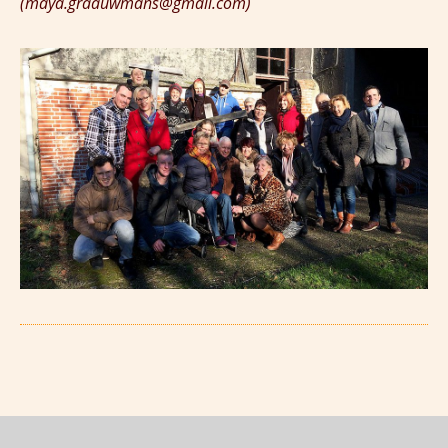
(maya.graauwmans@gmail.com)