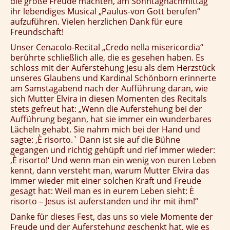
die große Freude machten, am Sonntagnachmittag
ihr lebendiges Musical „Paulus-von Gott berufen“
aufzuführen. Vielen herzlichen Dank für eure
Freundschaft!
Unser Cenacolo-Recital „Credo nella misericordia“
berührte schließlich alle, die es gesehen haben. Es
schloss mit der Auferstehung Jesu als dem Herzstück
unseres Glaubens und Kardinal Schönborn erinnerte
am Samstagabend nach der Aufführung daran, wie
sich Mutter Elvira in diesen Momenten des Recitals
stets gefreut hat: „Wenn die Auferstehung bei der
Aufführung begann, hat sie immer ein wunderbares
Lächeln gehabt. Sie nahm mich bei der Hand und
sagte: ‚È risorto.` Dann ist sie auf die Bühne
gegangen und richtig gehüpft und rief immer wieder:
‚È risorto!‘ Und wenn man ein wenig von euren Leben
kennt, dann versteht man, warum Mutter Elvira das
immer wieder mit einer solchen Kraft und Freude
gesagt hat: Weil man es in eurem Leben sieht: È
risorto – Jesus ist auferstanden und ihr mit ihm!“
Danke für dieses Fest, das uns so viele Momente der
Freude und der Auferstehung geschenkt hat, wie es