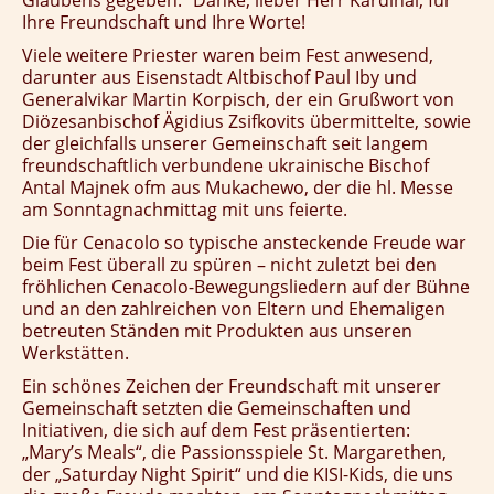
Glaubens gegeben.“ Danke, lieber Herr Kardinal, für
Ihre Freundschaft und Ihre Worte!
Viele weitere Priester waren beim Fest anwesend,
darunter aus Eisenstadt Altbischof Paul Iby und
Generalvikar Martin Korpisch, der ein Grußwort von
Diözesanbischof Ägidius Zsifkovits übermittelte, sowie
der gleichfalls unserer Gemeinschaft seit langem
freundschaftlich verbundene ukrainische Bischof
Antal Majnek ofm aus Mukachewo, der die hl. Messe
am Sonntagnachmittag mit uns feierte.
Die für Cenacolo so typische ansteckende Freude war
beim Fest überall zu spüren – nicht zuletzt bei den
fröhlichen Cenacolo-Bewegungsliedern auf der Bühne
und an den zahlreichen von Eltern und Ehemaligen
betreuten Ständen mit Produkten aus unseren
Werkstätten.
Ein schönes Zeichen der Freundschaft mit unserer
Gemeinschaft setzten die Gemeinschaften und
Initiativen, die sich auf dem Fest präsentierten:
„Mary’s Meals“, die Passionsspiele St. Margarethen,
der „Saturday Night Spirit“ und die KISI-Kids, die uns