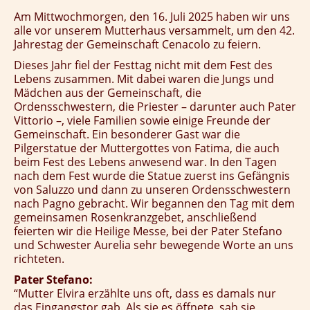
Am Mittwochmorgen, den 16. Juli 2025
haben wir uns
alle vor unserem Mutterhaus versammelt, um den
42.
Jahrestag der Gemeinschaft Cenacolo
zu feiern.
Dieses Jahr fiel der Festtag nicht mit dem
Fest des
Lebens
zusammen. Mit dabei waren die Jungs und
Mädchen aus der Gemeinschaft, die
Ordensschwestern, die Priester – darunter auch
Pater
Vittorio
–, viele Familien sowie einige Freunde der
Gemeinschaft. Ein besonderer Gast war die
Pilgerstatue der Muttergottes von Fatima
, die auch
beim Fest des Lebens anwesend war. In den Tagen
nach dem Fest wurde die Statue zuerst ins
Gefängnis
von Saluzzo
und dann zu unseren Ordensschwestern
nach Pagno gebracht. Wir begannen den Tag mit dem
gemeinsamen Rosenkranzgebet
, anschließend
feierten wir die
Heilige Messe
, bei der
Pater Stefano
und
Schwester Aurelia
sehr bewegende Worte an uns
richteten.
Pater Stefano:
“Mutter Elvira erzählte uns oft, dass es damals nur
das Eingangstor gab. Als sie es öffnete, sah sie