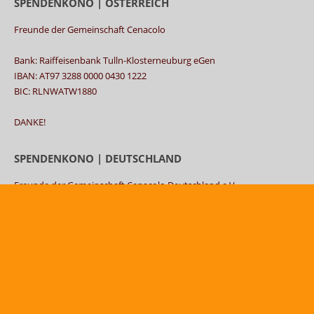
SPENDENKONO | ÖSTERREICH
Freunde der Gemeinschaft Cenacolo
Bank: Raiffeisenbank Tulln-Klosterneuburg eGen
IBAN: AT97 3288 0000 0430 1222
BIC: RLNWATW1880
DANKE!
SPENDENKONO | DEUTSCHLAND
Freunde der Gemeinschaft Cenacolo Deutschland e.V.
Bank: Darlehnskasse Münster eG
IBAN: DE58400602650039521700
BIC: GENODEM1DKM
DANKE!
© "Freunde der Gemeinschaft Cenacolo" |
Powered by
netwerksys