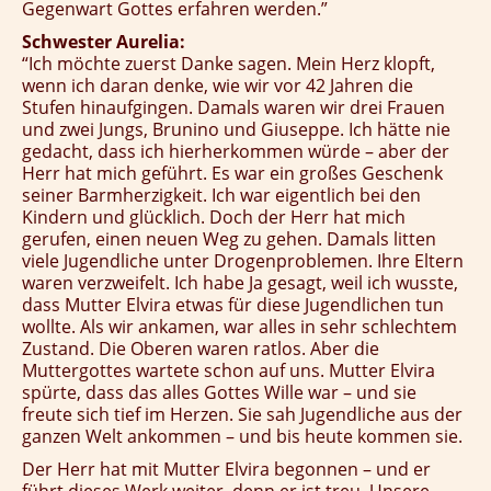
Gegenwart Gottes erfahren werden.”
Schwester Aurelia:
“Ich möchte zuerst Danke sagen. Mein Herz klopft,
wenn ich daran denke, wie wir vor 42 Jahren die
Stufen hinaufgingen. Damals waren wir drei Frauen
und zwei Jungs, Brunino und Giuseppe. Ich hätte nie
gedacht, dass ich hierherkommen würde – aber der
Herr hat mich geführt. Es war ein großes Geschenk
seiner Barmherzigkeit. Ich war eigentlich bei den
Kindern und glücklich. Doch der Herr hat mich
gerufen, einen neuen Weg zu gehen. Damals litten
viele Jugendliche unter Drogenproblemen. Ihre Eltern
waren verzweifelt. Ich habe Ja gesagt, weil ich wusste,
dass Mutter Elvira etwas für diese Jugendlichen tun
wollte. Als wir ankamen, war alles in sehr schlechtem
Zustand. Die Oberen waren ratlos. Aber die
Muttergottes wartete schon auf uns. Mutter Elvira
spürte, dass das alles Gottes Wille war – und sie
freute sich tief im Herzen. Sie sah Jugendliche aus der
ganzen Welt ankommen – und bis heute kommen sie.
Der Herr hat mit Mutter Elvira begonnen – und er
führt dieses Werk weiter, denn er ist treu. Unsere