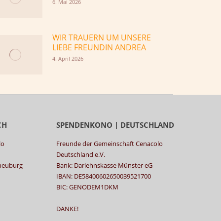
6. Mai 2026
WIR TRAUERN UM UNSERE
LIEBE FREUNDIN ANDREA
4. April 2026
CH
SPENDENKONO | DEUTSCHLAND
lo
Freunde der Gemeinschaft Cenacolo
Deutschland e.V.
rneuburg
Bank: Darlehnskasse Münster eG
IBAN: DE58400602650039521700
BIC: GENODEM1DKM
DANKE!