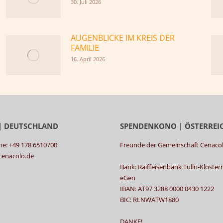
30. Juli 2026
AUGENBLICKE IM KREIS DER
FAMILIE
16. April 2026
| DEUTSCHLAND
SPENDENKONO | ÖSTERREI
ne: +49 178 6510700
Freunde der Gemeinschaft Cenaco
@cenacolo.de
Bank: Raiffeisenbank Tulln-Kloste
eGen
IBAN: AT97 3288 0000 0430 1222
BIC: RLNWATW1880
DANKE!