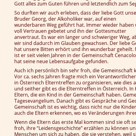
Gott alles zum Guten führen und letztendlich zum S
So durften wir auch erleben, dass der liebe Gott uns
Bruder Georg, der Alkoholiker war, auf einen
wunderbaren Weg geführt hat. Immer wieder haben 
voll Vertrauen gebetet und ihn der Gottesmutter
anvertraut. Es war ein langer und schwieriger Weg, a
wir sind dadurch im Glauben gewachsen. Der liebe G
hat unsere Bitten erhört und ihn wunderbar geheilt.
ist er seit vielen Jahren in der Gemeinschaft Cenacol
hat seine neue Lebensaufgabe gefunden.
Auch ich persönlich bin sehr froh, die Gemeinschaft
Vor ca. sechs Jahren fragte mich ein Verantwortlicher
in Österreich Elterntreffen zu organisieren, wie dies 
und seither gibt es die Elterntreffen in Österreich. In
Eltern, die ein Kind in der Gemeinschaft haben. Ge
Tagesevangelium. Danach gibt es Gespräche und Ged
Gemeinschaft ist es wichtig, dass nicht nur die Kind
auch die Eltern erkennen, wo es Veränderungen ihrer
Wenn die Eltern das erste Mal kommen sind sie oft s
froh, ihre “Leidensgeschichte” erzählen zu können u
Menschen um sich zu haben, die sie verstehen, weil s