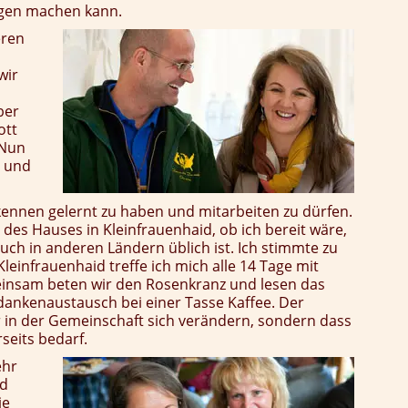
egen machen kann.
eren
wir
ber
ott
 Nun
o und
 kennen gelernt zu haben und mitarbeiten zu dürfen.
 des Hauses in Kleinfrauenhaid, ob ich bereit wäre,
auch in anderen Ländern üblich ist. Ich stimmte zu
 Kleinfrauenhaid treffe ich mich alle 14 Tage mit
meinsam beten wir den Rosenkranz und lesen das
ankenaustausch bei einer Tasse Kaffee. Der
er in der Gemeinschaft sich verändern, sondern dass
seits bedarf.
ehr
nd
ie