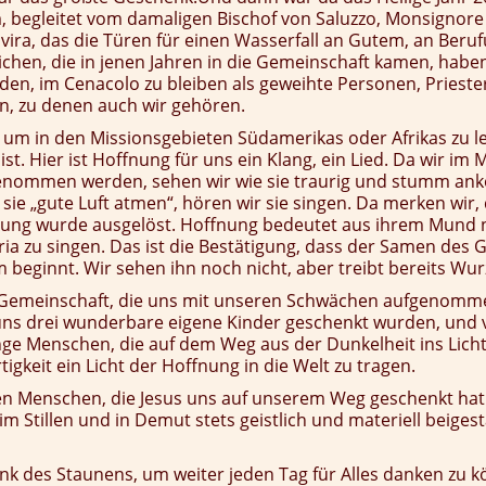
 begleitet vom damaligen Bischof von Saluzzo, Monsignore
vira, das die Türen für einen Wasserfall an Gutem, an Ber
dlichen, die in jenen Jahren in die Gemeinschaft kamen, habe
den, im Cenacolo zu bleiben als geweihte Personen, Prieste
n, zu denen auch wir gehören.
, um in den Missionsgebieten Südamerikas oder Afrikas zu 
ist. Hier ist Hoffnung für uns ein Klang, ein Lied. Da wir im
fgenommen werden, sehen wir wie sie traurig und stumm a
sie „gute Luft atmen“, hören wir sie singen. Da merken wir, 
fnung wurde ausgelöst. Hoffnung bedeutet aus ihrem Mund 
aria zu singen. Das ist die Bestätigung, dass der Samen des 
 beginnt. Wir sehen ihn noch nicht, aber treibt bereits Wur
Gemeinschaft, die uns mit unseren Schwächen aufgenommen
uns drei wunderbare eigene Kinder geschenkt wurden, und v
nge Menschen, die auf dem Weg aus der Dunkelheit ins Lich
tigkeit ein Licht der Hoffnung in die Welt zu tragen.
ten Menschen, die Jesus uns auf unserem Weg geschenkt hat
im Stillen und in Demut stets geistlich und materiell beiges
nk des Staunens, um weiter jeden Tag für Alles danken zu k