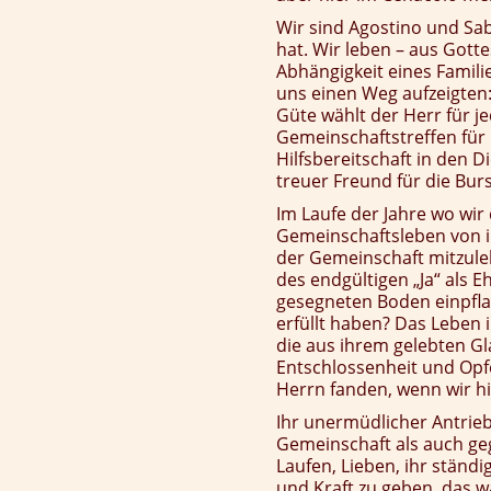
Wir sind Agostino und Sa
hat. Wir leben – aus Got
Abhängigkeit eines Famil
uns einen Weg aufzeigten
Güte wählt der Herr für j
Gemeinschaftstreffen für 
Hilfsbereitschaft in den D
treuer Freund für die Bur
Im Laufe der Jahre wo wir
Gemeinschaftsleben von in
der Gemeinschaft mitzule
des endgültigen „Ja“ als 
gesegneten Boden einpfla
erfüllt haben? Das Leben i
die aus ihrem gelebten Gl
Entschlossenheit und Opfe
Herrn fanden, wenn wir h
Ihr unermüdlicher Antrieb
Gemeinschaft als auch ge
Laufen, Lieben, ihr stän
und Kraft zu geben, das w