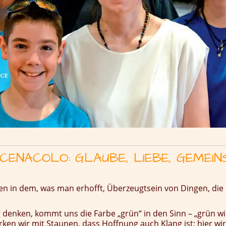
CENACOLO: GLAUBE, LIEBE, GEMEI
hen in dem, was man erhofft, Überzeugtsein von Dingen, die 
denken, kommt uns die Farbe „grün“ in den Sinn – „grün wi
ken wir mit Staunen, dass Hoffnung auch Klang ist: hier wi