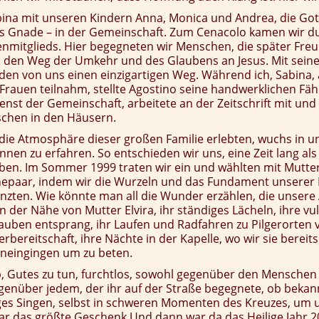
bina mit unseren Kindern Anna, Monica und Andrea, die Got
tes Gnade – in der Gemeinschaft. Zum Cenacolo kamen wir d
ienmitglieds. Hier begegneten wir Menschen, die später Fr
: den Weg der Umkehr und des Glaubens an Jesus. Mit seine
eden von uns einen einzigartigen Weg. Während ich, Sabina,
Frauen teilnahm, stellte Agostino seine handwerklichen Fäh
ienst der Gemeinschaft, arbeitete an der Zeitschrift mit und
schen in den Häusern.
 die Atmosphäre dieser großen Familie erlebten, wuchs in 
nen zu erfahren. So entschieden wir uns, eine Zeit lang als
ben. Im Sommer 1999 traten wir ein und wählten mit Mutter
Ehepaar, indem wir die Wurzeln und das Fundament unserer F
nzten. Wie könnte man all die Wunder erzählen, die unsere
n der Nähe von Mutter Elvira, ihr ständiges Lächeln, ihre vu
auben entsprang, ihr Laufen und Radfahren zu Pilgerorten v
rbereitschaft, ihre Nächte in der Kapelle, wo wir sie bereit
ineingingen um zu beten.
, Gutes zu tun, furchtlos, sowohl gegenüber den Menschen 
genüber jedem, der ihr auf der Straße begegnete, ob bekan
diges Singen, selbst in schweren Momenten des Kreuzes, um
ar das größte Geschenk.Und dann war da das Heilige Jahr 2