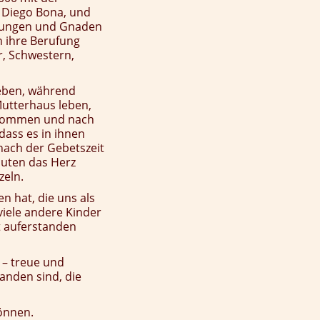
 Diego Bona, und
ufungen und Gnaden
n ihre Berufung
r, Schwestern,
leben, während
 Mutterhaus leben,
nkommen und nach
dass es in ihnen
nach der Gebetszeit
Guten das Herz
zeln.
 hat, die uns als
iele andere Kinder
t auferstanden
 – treue und
tanden sind, die
önnen.