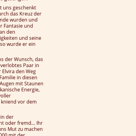
t uns geschenkt
urch das Kreuz der
eunde wurden und
r Fantasie und
 an den
igkeiten und seine
 so wurde er ein
uns der Wunsch, das
 verlobtes Paar in
 Elvira den Weg
amilie in diesen
 Augen mit Staunen
lkanische Energie,
oller
s kniend vor dem
in der
nt oder fremd… Ihr
 uns Mut zu machen
000 mit der