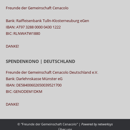
Freunde der Gemeinschaft Cenacolo
Bank: Raiffeisenbank Tulln-Klosterneuburg eGen
IBAN: AT97 3288 0000 0430 1222
BIC: RLNWATW1880
DANKE!
SPENDENKONO | DEUTSCHLAND
Freunde der Gemeinschaft Cenacolo Deutschland e.V.
Bank: Darlehnskasse Münster eG
IBAN: DE58400602650039521700
BIC: GENODEM1DKM
DANKE!
© "Freunde der Gemeinschaft Cenacolo" |
Powered by
netwerksys
Über uns