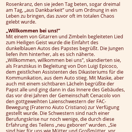
Rosenkranz, den sie jeden Tag beten, sogar dreimal
am Tag, „aus Dankbarkeit” und um Ordnung in ein
Leben zu bringen, das zuvor oft im totalen Chaos
gelebt wurde.
„Willkommen bei uns!”
Mit einem von Gitarren und Zimbeln begleiteten Lied
zum Heiligen Geist wurde die Einfahrt des
dunkelblauen Autos des Papstes begrüßt. Die Jungen
liefen ihm hinterher, als es sich näherte.
„Willkommen, willkommen bei uns”, skandierten sie,
als Franziskus in Begleitung von Don Luigi Epicoco,
dem geistlichen Assistenten des Dikasteriums für die
Kommunikation, aus dem Auto stieg. Mit Maske, aber
auch mit einem sichtbaren Lächeln begrüßte der
Papst alle und ging dann in das Innere des Gebäudes,
das vor drei Jahren der Gemeinschaft Cenacolo von
den gottgeweihten Laienschwestern der FAC-
Bewegung (Fraterno Aiuto Cristiano) zur Verfügung
gestellt wurde. Die Schwestern sind nach einer
Berufungskrise nur noch wenige, die durch diese
Erfahrung des Teilens „neu geboren” wurden. „Sie
sind hier für uns wie Mütter und Großmütter, vor