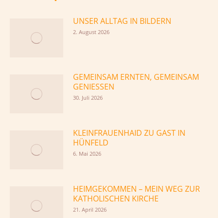
WIR TRAUERN UM UNSERE LIEBE
FREUNDIN ANDREA
4. April 2026
KONTAKT | ÖSTERREICH
Gemeinschaft Cenacolo
Kleinfrauenhaid 18
7023 Zemendorf-Stöttera
Telefon: +43 2626 5963
E-Mail: gemeinschaft@cenacolo.at
KONTAKT | DEUTSCHLAND