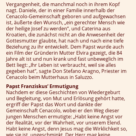
Vergangenheit, die manchmal noch in ihrem Kopf
nagt. Daniele, der in einer Familie innerhalb der
Cenacolo-Gemeinschaft geboren und aufgewachsen
ist, äußerte den Wunsch, „ein gerechter Mensch wie
der heilige Josef zu werden”, und Caterina aus
Kroatien, die zunächst nicht an die Anwesenheit der
Gottesmutter glaubte, hat nach und nach eine tiefe
Beziehung zu ihr entwickelt. Dem Papst wurde auch
ein Film der Gründerin Mutter Elvira gezeigt, die 84
Jahre alt ist und nun krank und fast unbeweglich im
Bett liegt: „Ihr Leben ist verbraucht, weil sie alles
gegeben hat”, sagte Don Stefano Aragno, Priester im
Cenacolo beim Mutterhaus in Saluzzo.
Papst Franziskus’ Ermutigung
Nachdem er diese Geschichten von Wiedergeburt
und Begleitung, von Mut und Erlösung gehört hatte,
ergriff der Papst das Wort und dankte der
Gemeinschaft Cenacolo, wobei er den Weg dieser
jungen Menschen ermutigte: „Habt keine Angst vor
der Realität, vor der Wahrheit, vor unserem Elend.
Habt keine Angst, denn Jesus mag die Wirklichkeit so,
wie sie ist, ungeschminkt. Der Herr mag keine