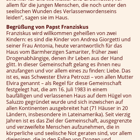
allem für die jungen Menschen, die noch unter den
seelischen Wunden des Verlassenwordenseins
leiden”, sagen sie im Haus.
Begrüßung von Papst Franziskus
Franziskus wird willkommen geheißen von zwei
Kindern: es sind die Kinder von Andrea Giorgetti und
seiner Frau Antonia, heute verantwortlich für das
Haus vom Barmherzigen Samariter, früher zwei
Drogenabhängige, denen ihr Leben aus der Hand
glitt. In dieser Gemeinschaft gelang es ihnen neu
anzufangen und vor allem eines zu finden: Liebe. Das
ist es, was Schwester Elvira Petrozzi – von allen Mutter
Elvira genannt – als Regel für diese Gemeinschaft
festgelegt hat, die am 16. Juli 1983 in einem
baufälligen und verlassenen Haus auf dem Hügel von
Saluzzo gegründet wurde und sich inzwischen auf
allen Kontinenten ausgebreitet hat (71 Häuser in 20
Ländern, insbesondere in Lateinamerika). Seit vierzig
Jahren ist es das Ziel der Gemeinschaft, ausgegrenzte
und verzweifelte Menschen aufzunehmen, die in
körperliche und seelische Not geraten sind, vor allem
diejenigen, die in den Fallen von Drogen und