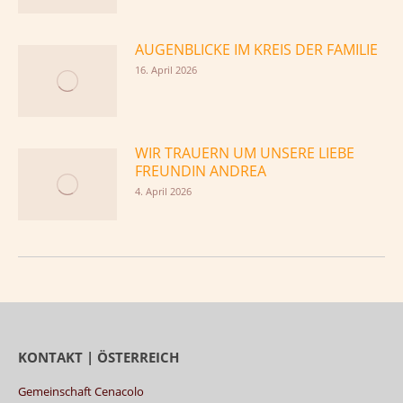
Telefon-Hotline: +49 178 6510700
E-Mail: info@cenacolo.de
SPENDENKONO | ÖSTERREICH
Freunde der Gemeinschaft Cenacolo
Bank: Raiffeisenbank Tulln-Klosterneuburg eGen
IBAN: AT97 3288 0000 0430 1222
BIC: RLNWATW1880
DANKE!
SPENDENKONO | DEUTSCHLAND
Freunde der Gemeinschaft Cenacolo Deutschland e.V.
Bank: Darlehnskasse Münster eG
IBAN: DE58400602650039521700
BIC: GENODEM1DKM