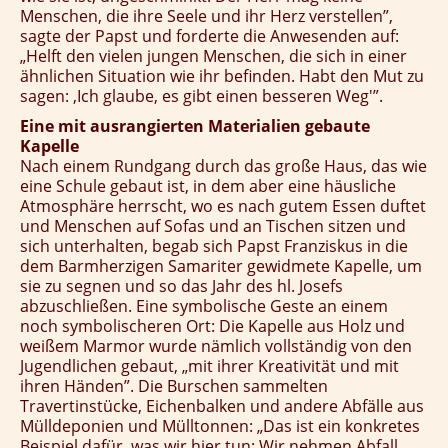
Menschen, die ihre Seele und ihr Herz verstellen”,
sagte der Papst und forderte die Anwesenden auf:
„Helft den vielen jungen Menschen, die sich in einer
ähnlichen Situation wie ihr befinden. Habt den Mut zu
sagen: ‚Ich glaube, es gibt einen besseren Weg'”.
Eine mit ausrangierten Materialien gebaute
Kapelle
Nach einem Rundgang durch das große Haus, das wie
eine Schule gebaut ist, in dem aber eine häusliche
Atmosphäre herrscht, wo es nach gutem Essen duftet
und Menschen auf Sofas und an Tischen sitzen und
sich unterhalten, begab sich Papst Franziskus in die
dem Barmherzigen Samariter gewidmete Kapelle, um
sie zu segnen und so das Jahr des hl. Josefs
abzuschließen. Eine symbolische Geste an einem
noch symbolischeren Ort: Die Kapelle aus Holz und
weißem Marmor wurde nämlich vollständig von den
Jugendlichen gebaut, „mit ihrer Kreativität und mit
ihren Händen”. Die Burschen sammelten
Travertinstücke, Eichenbalken und andere Abfälle aus
Mülldeponien und Mülltonnen: „Das ist ein konkretes
Beispiel dafür, was wir hier tun: Wir nehmen Abfall,