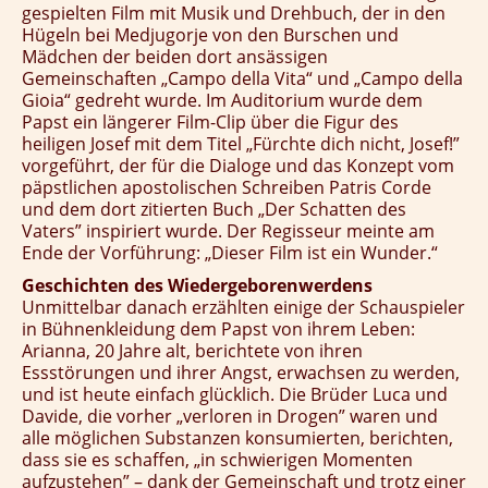
gespielten Film mit Musik und Drehbuch, der in den
Hügeln bei Medjugorje von den Burschen und
Mädchen der beiden dort ansässigen
Gemeinschaften „Campo della Vita“ und „Campo della
Gioia“ gedreht wurde. Im Auditorium wurde dem
Papst ein längerer Film-Clip über die Figur des
heiligen Josef mit dem Titel „Fürchte dich nicht, Josef!”
vorgeführt, der für die Dialoge und das Konzept vom
päpstlichen apostolischen Schreiben Patris Corde
und dem dort zitierten Buch „Der Schatten des
Vaters” inspiriert wurde. Der Regisseur meinte am
Ende der Vorführung: „Dieser Film ist ein Wunder.“
Geschichten des Wiedergeborenwerdens
Unmittelbar danach erzählten einige der Schauspieler
in Bühnenkleidung dem Papst von ihrem Leben:
Arianna, 20 Jahre alt, berichtete von ihren
Essstörungen und ihrer Angst, erwachsen zu werden,
und ist heute einfach glücklich. Die Brüder Luca und
Davide, die vorher „verloren in Drogen” waren und
alle möglichen Substanzen konsumierten, berichten,
dass sie es schaffen, „in schwierigen Momenten
aufzustehen” – dank der Gemeinschaft und trotz einer