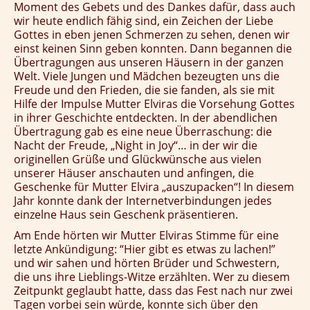
Moment des Gebets und des Dankes dafür, dass auch
wir heute endlich fähig sind, ein Zeichen der Liebe
Gottes in eben jenen Schmerzen zu sehen, denen wir
einst keinen Sinn geben konnten. Dann begannen die
Übertragungen aus unseren Häusern in der ganzen
Welt. Viele Jungen und Mädchen bezeugten uns die
Freude und den Frieden, die sie fanden, als sie mit
Hilfe der Impulse Mutter Elviras die Vorsehung Gottes
in ihrer Geschichte entdeckten. In der abendlichen
Übertragung gab es eine neue Überraschung: die
Nacht der Freude, „Night in Joy“… in der wir die
originellen Grüße und Glückwünsche aus vielen
unserer Häuser anschauten und anfingen, die
Geschenke für Mutter Elvira „auszupacken“! In diesem
Jahr konnte dank der Internetverbindungen jedes
einzelne Haus sein Geschenk präsentieren.
Am Ende hörten wir Mutter Elviras Stimme für eine
letzte Ankündigung: “Hier gibt es etwas zu lachen!”
und wir sahen und hörten Brüder und Schwestern,
die uns ihre Lieblings-Witze erzählten. Wer zu diesem
Zeitpunkt geglaubt hatte, dass das Fest nach nur zwei
Tagen vorbei sein würde, konnte sich über den