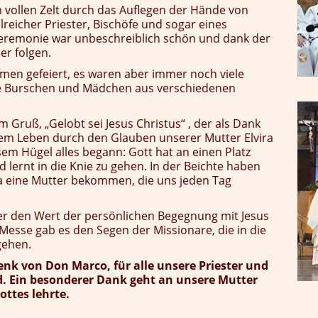
 vollen Zelt durch das Auflegen der Hände von
lreicher Priester, Bischöfe und sogar eines
 Zeremonie war unbeschreiblich schön und dank der
er folgen.
en gefeiert, es waren aber immer noch viele
e Burschen und Mädchen aus verschiedenen
Gruß, „Gelobt sei Jesus Christus“ , der als Dank
rem Leben durch den Glauben unserer Mutter Elvira
esem Hügel alles begann: Gott hat an einen Platz
 lernt in die Knie zu gehen. In der Beichte haben
a eine Mutter bekommen, die uns jeden Tag
r den Wert der persönlichen Begegnung mit Jesus
Messe gab es den Segen der Missionare, die in die
gehen.
nk von Don Marco, für alle unsere Priester und
nd. Ein besonderer Dank geht an unsere Mutter
ottes lehrte.