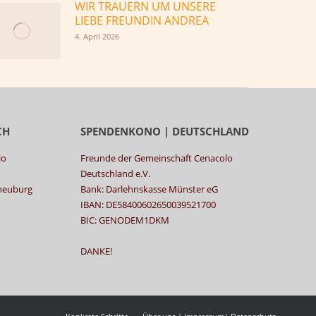
WIR TRAUERN UM UNSERE
LIEBE FREUNDIN ANDREA
4. April 2026
CH
SPENDENKONO | DEUTSCHLAND
lo
Freunde der Gemeinschaft Cenacolo
Deutschland e.V.
rneuburg
Bank: Darlehnskasse Münster eG
IBAN: DE58400602650039521700
BIC: GENODEM1DKM
DANKE!