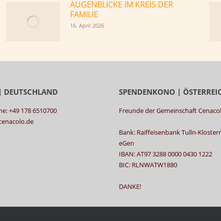
AUGENBLICKE IM KREIS DER
FAMILIE
16. April 2026
| DEUTSCHLAND
SPENDENKONO | ÖSTERREI
ne: +49 178 6510700
Freunde der Gemeinschaft Cenaco
@cenacolo.de
Bank: Raiffeisenbank Tulln-Kloste
eGen
IBAN: AT97 3288 0000 0430 1222
BIC: RLNWATW1880
DANKE!