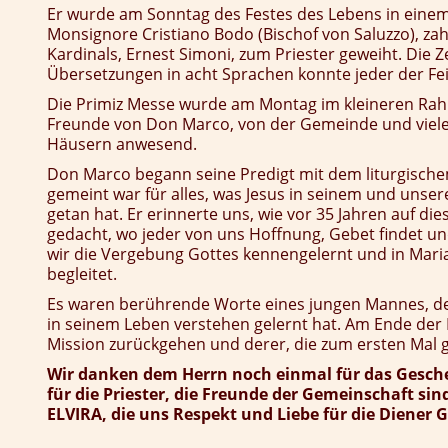
Er wurde am Sonntag des Festes des Lebens in einem
Monsignore Cristiano Bodo (Bischof von Saluzzo), zah
Kardinals, Ernest Simoni, zum Priester geweiht. Die
Übersetzungen in acht Sprachen konnte jeder der Fei
Die Primiz Messe wurde am Montag im kleineren Rahm
Freunde von Don Marco, von der Gemeinde und viel
Häusern anwesend.
Don Marco begann seine Predigt mit dem liturgischem 
gemeint war für alles, was Jesus in seinem und unse
getan hat. Er erinnerte uns, wie vor 35 Jahren auf di
gedacht, wo jeder von uns Hoffnung, Gebet findet und
wir die Vergebung Gottes kennengelernt und in Mari
begleitet.
Es waren berührende Worte eines jungen Mannes, de
in seinem Leben verstehen gelernt hat. Am Ende der 
Mission zurückgehen und derer, die zum ersten Mal 
Wir danken dem Herrn noch einmal für das Gesche
für die Priester, die Freunde der Gemeinschaft si
ELVIRA, die uns Respekt und Liebe für die Diener G