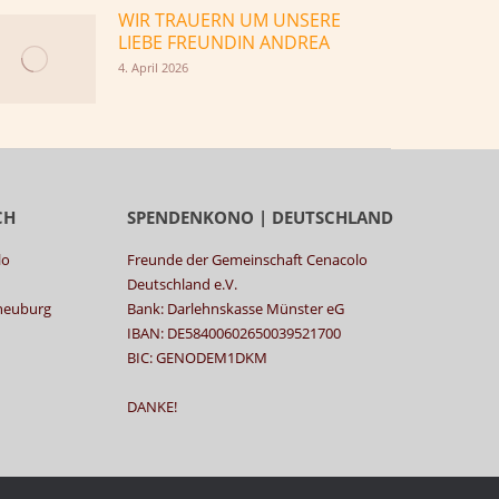
WIR TRAUERN UM UNSERE
LIEBE FREUNDIN ANDREA
4. April 2026
CH
SPENDENKONO | DEUTSCHLAND
lo
Freunde der Gemeinschaft Cenacolo
Deutschland e.V.
rneuburg
Bank: Darlehnskasse Münster eG
IBAN: DE58400602650039521700
BIC: GENODEM1DKM
DANKE!