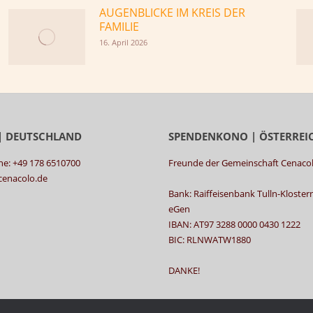
AUGENBLICKE IM KREIS DER
FAMILIE
16. April 2026
| DEUTSCHLAND
SPENDENKONO | ÖSTERREI
ne: +49 178 6510700
Freunde der Gemeinschaft Cenaco
@cenacolo.de
Bank: Raiffeisenbank Tulln-Kloste
eGen
IBAN: AT97 3288 0000 0430 1222
BIC: RLNWATW1880
DANKE!