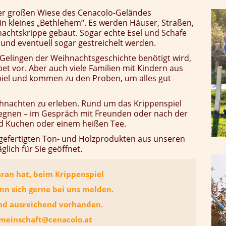
 der großen Wiese des Cenacolo-Geländes
ein kleines „Bethlehem“. Es werden Häuser, Straßen,
nachtskrippe gebaut. Sogar echte Esel und Schafe
nd eventuell sogar gestreichelt werden.
m Gelingen der Weihnachtsgeschichte benötigt wird,
bet vor. Aber auch viele Familien mit Kindern aus
iel und kommen zu den Proben, um alles gut
hnachten zu erleben. Rund um das Krippenspiel
egegnen – im Gespräch mit Freunden oder nach der
d Kuchen oder einem heißen Tee.
gefertigten Ton- und Holzprodukten aus unseren
lich für Sie geöffnet.
ran hat, beim Krippenspiel
nn sich gerne bei uns melden.
d ausreichend vorhanden.
gemeinschaft@cenacolo.at