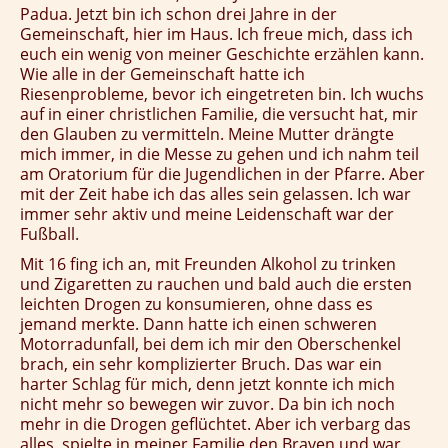
Padua. Jetzt bin ich schon drei Jahre in der
Gemeinschaft, hier im Haus.
Ich freue mich, dass ich
euch ein wenig von meiner Geschichte erzählen kann.
Wie alle in der Gemeinschaft hatte ich
Riesenprobleme, bevor ich eingetreten bin. Ich wuchs
auf in einer christlichen Familie, die versucht hat, mir
den Glauben zu vermitteln. Meine Mutter drängte
mich immer, in die Messe zu gehen und ich nahm teil
am Oratorium für die Jugendlichen in der Pfarre. Aber
mit der Zeit habe ich das alles sein gelassen. Ich war
immer sehr aktiv und meine Leidenschaft war der
Fußball.
Mit 16 fing ich an, mit Freunden Alkohol zu trinken
und Zigaretten zu rauchen und bald auch die ersten
leichten Drogen zu konsumieren, ohne dass es
jemand merkte. Dann hatte ich einen schweren
Motorradunfall, bei dem ich mir den Oberschenkel
brach, ein sehr komplizierter Bruch. Das war ein
harter Schlag für mich, denn jetzt konnte ich mich
nicht mehr so bewegen wir zuvor. Da bin ich noch
mehr in die Drogen geflüchtet. Aber ich verbarg das
alles, spielte in meiner Familie den Braven und war