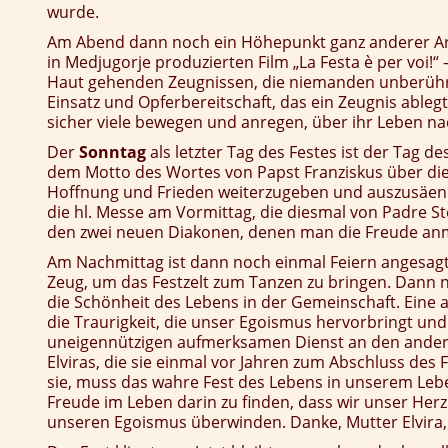
wurde.
Am Abend dann noch ein Höhepunkt ganz anderer Ar
in Medjugorje produzierten Film „La Festa è per voi!“
Haut gehenden Zeugnissen, die niemanden unberührt l
Einsatz und Opferbereitschaft, das ein Zeugnis able
sicher viele bewegen und anregen, über ihr Leben n
Der
Sonntag
als letzter Tag des Festes ist der Tag 
dem Motto des Wortes von Papst Franziskus über die 
Hoffnung und Frieden weiterzugeben und auszusäen
die hl. Messe am Vormittag, die diesmal von Padre Ste
den zwei neuen Diakonen, denen man die Freude anm
Am Nachmittag ist dann noch einmal Feiern angesagt
Zeug, um das Festzelt zum Tanzen zu bringen. Dann
die Schönheit des Lebens in der Gemeinschaft. Eine
die Traurigkeit, die unser Egoismus hervorbringt un
uneigennützigen aufmerksamen Dienst an den andere
Elviras, die sie einmal vor Jahren zum Abschluss des 
sie, muss das wahre Fest des Lebens in unserem Lebe
Freude im Leben darin zu finden, dass wir unser Herz
unseren Egoismus überwinden. Danke, Mutter Elvira,