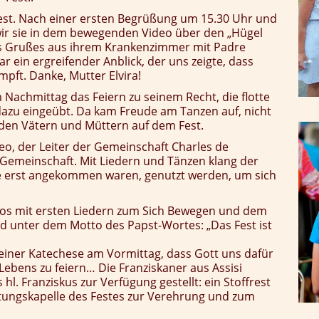
est. Nach einer ersten Begrüßung um 15.30 Uhr und
ir sie in dem bewegenden Video über den „Hügel
s Grußes aus ihrem Krankenzimmer mit Padre
r ein ergreifender Anblick, der uns zeigte, dass
mpft. Danke, Mutter Elvira!
achmittag das Feiern zu seinem Recht, die flotte
dazu eingeübt. Da kam Freude am Tanzen auf, nicht
, den Vätern und Müttern auf dem Fest.
o, der Leiter der Gemeinschaft Charles de
 Gemeinschaft. Mit Liedern und Tänzen klang der
de erst angekommen waren, genutzt werden, um sich
los mit ersten Liedern zum Sich Bewegen und dem
 unter dem Motto des Papst-Wortes: „Das Fest ist
 seiner Katechese am Vormittag, dass Gott uns dafür
Lebens zu feiern… Die Franziskaner aus Assisi
 hl. Franziskus zur Verfügung gestellt: ein Stoffrest
tungskapelle des Festes zur Verehrung und zum