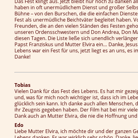
Das Fest klingt aus. Jetzt bleibt nur noch zu danken a
haben in oft unermüdlichem Dienst und großer Selbstl
Bühne – von den Burschen, die die einfachen Dienst
Fest als unermüdliche Beichtväter begleitet haben. 
Freunden, die an den vielen Ständen des Festen geh
unseren Ordensschwestern und Don Andrea, Don Mas
diesen Tagen. Die Liste ließe sich unendlich verläng
Papst Franziskus und Mutter Elvira ein… Danke, Jesus
Lebens war ein Fest für uns, jetzt liegt es an uns, es
Danke!
Tobias
Vielen Dank für das Fest des Lebens. Es hat mir gezei
und, was für mich noch wichtiger ist, dass ich im Le
glücklich sein kann. Ich danke auch allen Menschen
ihr Zeugnis gegeben haben. Der Film hat bei mir viel
Dank auch an Mutter Elvira, die nie die Hoffnung und
Edo
Liebe Mutter Elvira, ich möchte dir und der ganzen 
Lebens danken. Es war wirklich sehr schön. Danke, lieb