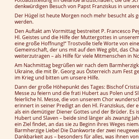
Fotoausstellung im Gelände anzuschauen, die die Sc
denkwürdigen Besuch von Papst Franziskus in unsere
Der Hügel ist heute Morgen noch mehr besucht als ge
werden.
Den Auftakt am Vormittag bestreitet P. Francesco Pe
Hl. Geistes und die Hilfe der Muttergottes in unser
eine große Hoffnung!“ Trostvolle tiefe Worte von e
Gemeinschaft, der uns mit auf den Weg gibt, das Ch
weiterzutragen – als Hilfe für viele Mitmenschen in No
Am Nachmittag begrüßen wir nach dem Barmherzigke
Ukraine, die mit Br. Georg aus Österreich zum Fest 
im Krieg und bitten um unsere Hilfe.
Dann der große Höhepunkt des Tages: Bischof Cristi
Messe zu feiern und die frati Hubert aus Polen und S
feierliche hl. Messe, die von unserem Chor wunderschö
erinnert in seiner Predigt an den Hl. Franziskus, der
als ein demütiger Diener Gottes und der Brüder. Es i
Hubert und Slaven – beide sind länger als zwanzig Ja
ein Ziel findet, an das sie zu Beginn ihres Weges niem
Barmherzige Liebe! Die Dankworte der zwei neugewe
Dankbarkeit aus – besonders für alles, was ihnen vo