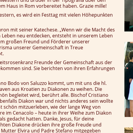
hwestern und Brüder in der Tipografia über den
m Haus in Rom vorbereitet haben. Grazie mille!
stern, es wird ein Festtag mit vielen Höhepunkten
yron mit seiner Katechese. „Wenn wir die Macht des
em Leben neu entdecken, entsteht in unserem Leben
inem großen Freund und Förderer unserer
arisma unserer Gemeinschaft in Treue
t.
itsrosenkranz Freunde der Gemeinschaft aus der
gekommen sind. Sie berichten von ihren Erfahrungen
ano Bodo von Saluzzo kommt, um mit uns die hl.
laven aus Kroatien zu Diakonen zu weihen. Die
n begleitet wird, berührt alle. Bischof Cristiano
 ebenfalls Diakon war und nichts anderes sein wollte
st schön mitzuerleben, wie der lange Weg von
hre im Cenacolo – heute in ihrer Weihe zum Diakon
als gedacht hatten. Danke, Jesus, für deine
ihten Diakone drücken ihre große Freude und
n Mutter Elvira und Padre Stefano mitgegeben