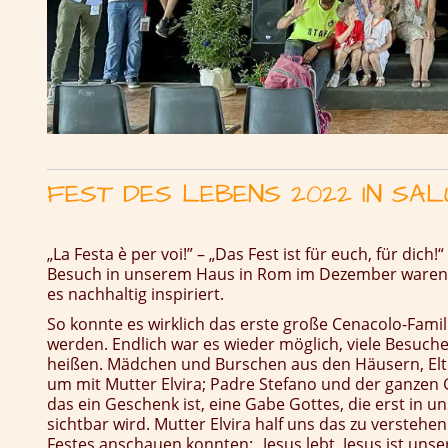
FEST DES LEBENS 2022 IN SA
„La Festa è per voi!” – „Das Fest ist für euch, für dic
Besuch in unserem Haus in Rom im Dezember waren 
es nachhaltig inspiriert.
So konnte es wirklich das erste große Cenacolo-Famil
werden. Endlich war es wieder möglich, viele Besuch
heißen. Mädchen und Burschen aus den Häusern, Elt
um mit Mutter Elvira; Padre Stefano und der ganzen 
das ein Geschenk ist, eine Gabe Gottes, die erst in u
sichtbar wird. Mutter Elvira half uns das zu verstehe
Festes anschauen konnten: „Jesus lebt, Jesus ist unser