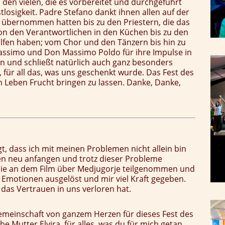
ll den vielen, die es vorbereitet und durchgeführt
osigkeit. Padre Stefano dankt ihnen allen auf der
e übernommen hatten bis zu den Priestern, die das
Von den Verantwortlichen in den Küchen bis zu den
olfen haben; vom Chor und den Tänzern bis hin zu
simo und Don Massimo Poldo für ihre Impulse in
ern und schließt natürlich auch ganz besonders
, für all das, was uns geschenkt wurde. Das Fest des
 im Leben Frucht bringen zu lassen. Danke, Danke,
gt, dass ich mit meinen Problemen nicht allein bin
ben neu anfangen und trotz dieser Probleme
, die an dem Film über Medjugorje teilgenommen und
e Emotionen ausgelöst und mir viel Kraft gegeben.
 das Vertrauen in uns verloren hat.
Gemeinschaft von ganzem Herzen für dieses Fest des
e Mutter Elvira, für alles, was du für mich getan