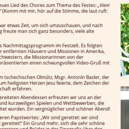
neues Lied des Chores zum Thema des Festes:
„Vieni
“
(Komm mit mir, hör auf die Stimme, die laut ruft:
war etwas Zeit, um sich umzuschauen, und nach
 freute man sich ganz besonders, viele alte
 Nachmittagsprogramm im Festzelt. Es folgten
er entfernten Häusern und Missionen in Amerika,
chwestern, die Missionarinnen von der
 präsentierten einen schwungvollen Video-Gruß mit
 tschechischen Olmütz, Msgr. Antonín Basler, der
um heiligsten Herzen Jesu feierte, dem Zeichen der
schaft erfahren.
reiteten Abendessen erfreuten wir uns an der
 und kurzweiligen Spielen und Wettbewerben, die
tet wurden. Ein vergnüglicher und schöner Abend!
ren Papstwortes: „Wir sind gerettet: wir sind
nd gerettet!“ Ein Grund mehr, sich die sehr schöne