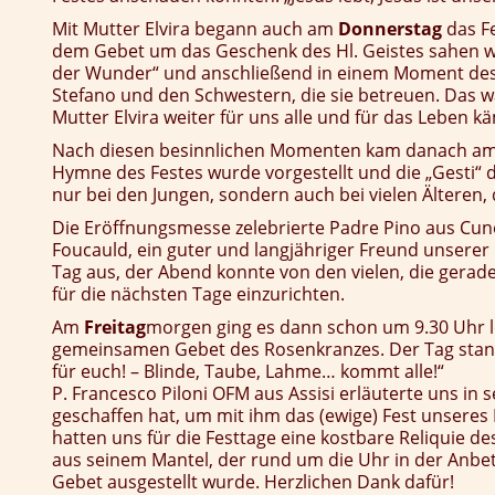
Mit Mutter Elvira begann auch am
Donnerstag
das F
dem Gebet um das Geschenk des Hl. Geistes sahen w
der Wunder“ und anschließend in einem Moment de
Stefano und den Schwestern, die sie betreuen. Das wa
Mutter Elvira weiter für uns alle und für das Leben kä
Nach diesen besinnlichen Momenten kam danach am N
Hymne des Festes wurde vorgestellt und die „Gesti“ 
nur bei den Jungen, sondern auch bei vielen Älteren
Die Eröffnungsmesse zelebrierte Padre Pino aus Cune
Foucauld, ein guter und langjähriger Freund unserer
Tag aus, der Abend konnte von den vielen, die gera
für die nächsten Tage einzurichten.
Am
Freitag
morgen ging es dann schon um 9.30 Uhr 
gemeinsamen Gebet des Rosenkranzes. Der Tag stand
für euch! – Blinde, Taube, Lahme… kommt alle!“
P. Francesco Piloni OFM aus Assisi erläuterte uns in
geschaffen hat, um mit ihm das (ewige) Fest unseres 
hatten uns für die Festtage eine kostbare Reliquie des
aus seinem Mantel, der rund um die Uhr in der Anbe
Gebet ausgestellt wurde. Herzlichen Dank dafür!