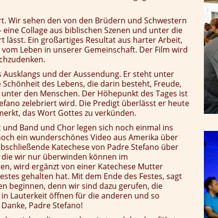
t. Wir sehen den von den Brüdern und Schwestern
 – eine Collage aus biblischen Szenen und unter die
ässt. Ein großartiges Resultat aus harter Arbeit,
gt vom Leben in unserer Gemeinschaft. Der Film wird
achzudenken.
des Ausklangs und der Aussendung. Er steht unter
Schönheit des Lebens, die darin besteht, Freude,
 unter den Menschen. Der Höhepunkt des Tages ist
fano zelebriert wird. Die Predigt überlässt er heute
erkt, das Wort Gottes zu verkünden.
 und Band und Chor legen sich noch einmal ins
 noch ein wunderschönes Video aus Amerika über
 abschließende Katechese von Padre Stefano über
d die wir nur überwinden können im
n, wird ergänzt von einer Katechese Mutter
Festes gehalten hat. Mit dem Ende des Festes, sagt
n beginnen, denn wir sind dazu gerufen, die
 in Lauterkeit öffnen für die anderen und so
 Danke, Padre Stefano!