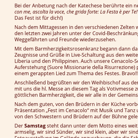
Bei der Anbetung nach der Katechese berührte ein 
con me, ascolta la voce, che grida forte: La Festa è per Te!
Das Fest ist für dich!)
Nach dem Mittagessen in den verschiedenen Zelten 
den letzten zwei Jahren unter der Covid-Beschränkung
Weggefährten und Freunde wiederzusehen.
Mit dem Barmherzigkeitsrosenkranz begann dann das
Zeugnisse und Grüße in Live-Schaltung aus den weit
Liberia und den Philippinen. Auch unsere Cenacolo-S
Auferstehung (Suore Missionarie della Risurrezione)
einem gerappten Lied zum Thema des Festes. Bravo!!
Anschließend begrüßten wir den Weihbischof aus dem
mit uns die hl. Messe an diesem Tag als Votivmesse z
göttlichen Barmherzigkeit, die wir alle in der Gemein
Nach dem guten, von den Brüdern in der Küche vorbe
Präsentation „Fest im Cenacolo“ mit Musik und Tanz
von den Schwestern und Brüdern auf der Bühne gelei
Der
Samstag
steht dann unter dem Motto eines weite
armselig, wir sind Sünder, wir sind klein, aber wir si