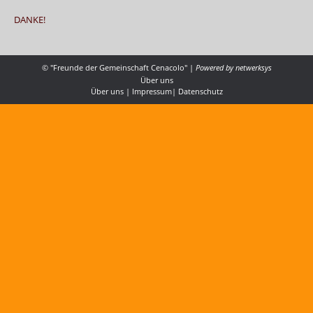
DANKE!
© "Freunde der Gemeinschaft Cenacolo" |
Powered by
netwerksys
Über uns
Über uns
|
Impressum
|
Datenschutz