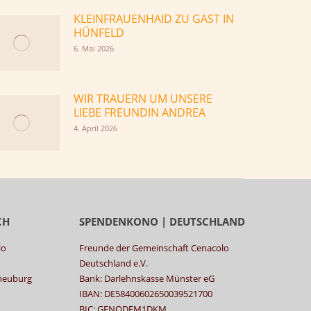
KLEINFRAUENHAID ZU GAST IN
HÜNFELD
6. Mai 2026
WIR TRAUERN UM UNSERE
LIEBE FREUNDIN ANDREA
4. April 2026
CH
SPENDENKONO | DEUTSCHLAND
lo
Freunde der Gemeinschaft Cenacolo
Deutschland e.V.
rneuburg
Bank: Darlehnskasse Münster eG
IBAN: DE58400602650039521700
BIC: GENODEM1DKM