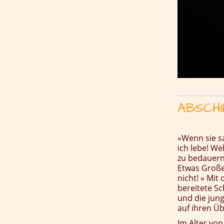
ABSCHI
«Wenn sie sa
ich lebe! We
zu bedauern!
Etwas Große
nicht! »
Mit 
bereitete Sc
und die jun
auf ihren Üb
Im Alter vo