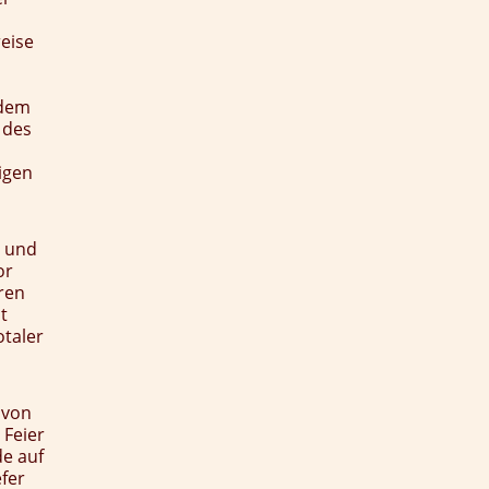
reise
 dem
 des
igen
n und
or
ren
t
otaler
 von
 Feier
de auf
fer