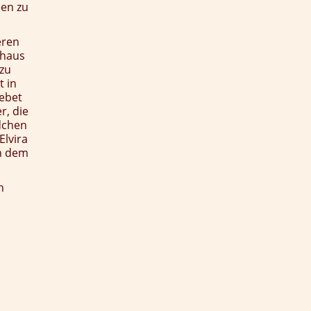
ben zu
eren
shaus
 zu
t in
Gebet
r, die
dchen
lvira
an dem
n