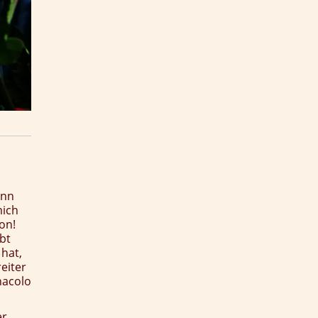
enn
mich
on!
bt
 hat,
reiter
nacolo
er