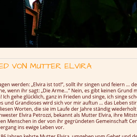
ED VON MUTTER ELVIRA
gen werden: „Elvira ist tot!”, sollt ihr singen und feiern … d
he, wenn ihr sagt: „Die Arme…” Nein, es gibt keinen Grund 
 Ich gehe glücklich, ganz in Frieden und singe, ich singe sch
s und Grandioses wird sich vor mir auftun … das Leben stir
diesen Worten, die sie im Laufe der Jahre ständig wiederholt
hwester Elvira Petrozzi, bekannt als Mutter Elvira, ihre Mitst
gen Menschen in der von ihr gegründeten Gemeinschaft Ce
ergang ins ewige Leben vor.
n 86 Jahren kehrte Mutter Elvira, umgeben vom Gebet und d