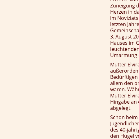
Zuneigung d
Herzen in da
im Noviziat
letzten Jahr
Gemeinschaf
3. August 2
Hauses im G
leuchtenden
Umarmung des
Mutter Elvir
außerordent
Bedürftigen
allem den o
waren. Währe
Mutter Elvir
Hingabe an 
abgelegt.
Schon beim F
Jugendlichen
des 40-jähr
den Hügel v