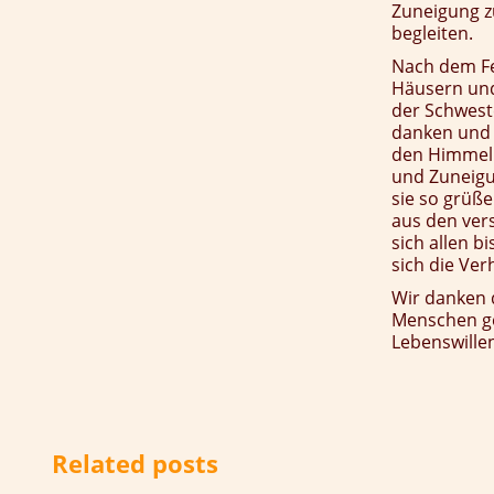
Zuneigung zu
begleiten.
Nach dem Fe
Häusern und
der Schweste
danken und u
den Himmel 
und Zuneigu
sie so grüß
aus den ver
sich allen 
sich die Ver
Wir danken 
Menschen ge
Lebenswillen
Related posts