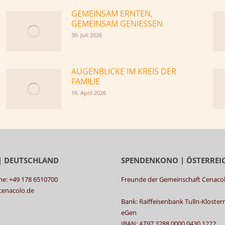
GEMEINSAM ERNTEN,
GEMEINSAM GENIESSEN
30. Juli 2026
AUGENBLICKE IM KREIS DER
FAMILIE
16. April 2026
| DEUTSCHLAND
SPENDENKONO | ÖSTERREI
ne: +49 178 6510700
Freunde der Gemeinschaft Cenaco
@cenacolo.de
Bank: Raiffeisenbank Tulln-Kloste
eGen
IBAN: AT97 3288 0000 0430 1222