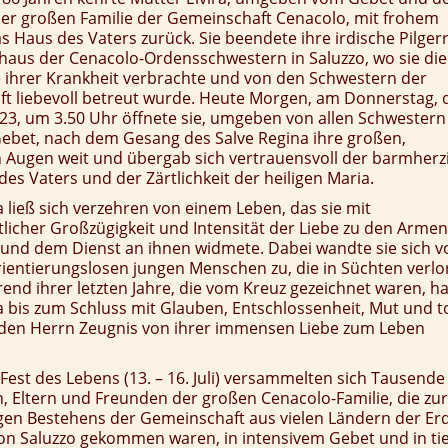
er großen Familie der Gemeinschaft Cenacolo, mit frohem
s Haus des Vaters zurück. Sie beendete ihre irdische Pilger
shaus der Cenacolo-Ordensschwestern in Saluzzo, wo sie die
e ihrer Krankheit verbrachte und von den Schwestern der
t liebevoll betreut wurde. Heute Morgen, am Donnerstag,
023, um 3.50 Uhr öffnete sie, umgeben von allen Schwestern
ebet, nach dem Gesang des Salve Regina ihre großen,
 Augen weit und übergab sich vertrauensvoll der barmherz
 Vaters und der Zärtlichkeit der heiligen Maria.
a ließ sich verzehren von einem Leben, das sie mit
licher Großzügigkeit und Intensität der Liebe zu den Arme
 und dem Dienst an ihnen widmete. Dabei wandte sie sich v
rientierungslosen jungen Menschen zu, die in Süchten verlo
nd ihrer letzten Jahre, die vom Kreuz gezeichnet waren, ha
a bis zum Schluss mit Glauben, Entschlossenheit, Mut und t
den Herrn Zeugnis von ihrer immensen Liebe zum Leben
est des Lebens (13. – 16. Juli) versammelten sich Tausende
, Eltern und Freunden der großen Cenacolo-Familie, die zur
igen Bestehens der Gemeinschaft aus vielen Ländern der Er
on Saluzzo gekommen waren, in intensivem Gebet und in tie