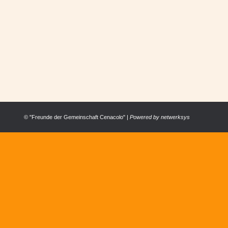
BAUMSCHNEIDEKURS IM CENACOLO
ALLGEMEIN
,
ÖSTERREICH
Von
Cenacolo Österrreich
12. Mai 2017
Im Cenacolo gibt es immer wieder Überraschungen. 
© "Freunde der Gemeinschaft Cenacolo" |
Powered by
netwerksys