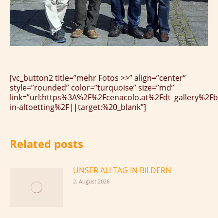
[vc_button2 title=”mehr Fotos >>” align=”center”
style=”rounded” color=”turquoise” size=”md”
link=”url:https%3A%2F%2Fcenacolo.at%2Fdt_gallery%2F
in-altoetting%2F||target:%20_blank”]
Related posts
UNSER ALLTAG IN BILDERN
2. August 2026