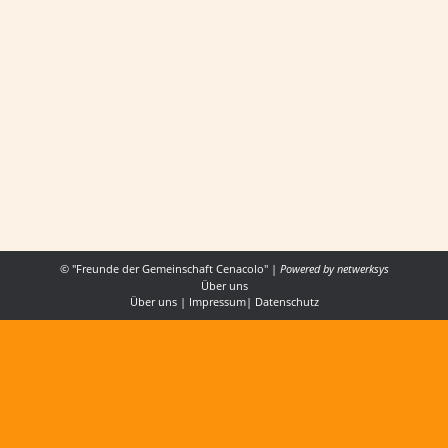
DAS FEST DES LEBENS 2025
ALLGEMEIN
,
ERFAHRUNGEN
Von
Cenacolo
25. Mai 2025
Ein großes, internationales Fest des Glaubens,
des Dankes und des Lobpreises für den Gott
des Lebens erinnert an den Ursprung der
Gemeinschaft Cenacolo.
© "Freunde der Gemeinschaft Cenacolo" |
Powered by
netwerksys
Über uns
Über uns
|
Impressum
|
Datenschutz