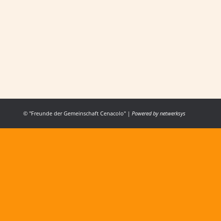
WEIHNACHTSTREFFEN
ALLGEMEIN
,
FESTE
Von
Cenacolo Österrreich
26. Dezember 2017
Auch in diesem Jahr kam ein sehr herzliches und 
© "Freunde der Gemeinschaft Cenacolo" |
Powered by
netwerksys