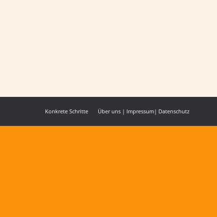
ch mit großer Freude berichten:
Konkrete Schritte
Über uns
|
Impressum
|
Datenschutz