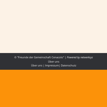
CENACOLO IN ÖSTERREICH”
ALLGEMEIN
,
FESTE
Von
Cenacolo Österrreich
10. September 2017
Von ganzem Herzen möchten wir Gott danken
für das wunderbare Jubiläumsfest „20 Jahre
Gemeinschaft Cenacolo in Österreich“, das wir
in Kleinfrauenhaid feiern konnten.
© "Freunde der Gemeinschaft Cenacolo" |
Powered by
netwerksys
Über uns
Über uns
|
Impressum
|
Datenschutz