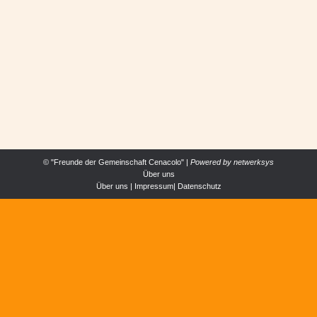
ALLGEMEIN
,
INTERNATIONAL
Von
Cenacolo Österrreich
17. Februar 2017
Mit einem Herzen voll Freude und Dankbarkeit
wollen wir Mädchen aus der Gemeinschaft in
Mogliano Veneto Jesus danken für zwölf Jahre
seiner Gegenwart in unserem Haus.
© "Freunde der Gemeinschaft Cenacolo" |
Powered by
netwerksys
Über uns
Über uns
|
Impressum
|
Datenschutz