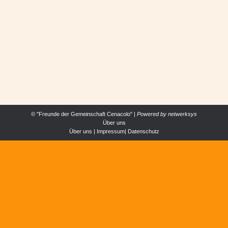
Nicht auf der Startseite
Von
Cenacolo Österrreich
8. Januar 2017
Liebe Cenacolo-Freunde! Wir wünschen euch mit
einem dankbaren Herzen für das Vergangene und
voller Vorfreude auf das Kommende ein
Gesegnetes und Gnadenreiches Neues Jahr
2017!
© "Freunde der Gemeinschaft Cenacolo" |
Powered by
netwerksys
Über uns
Über uns
|
Impressum
|
Datenschutz