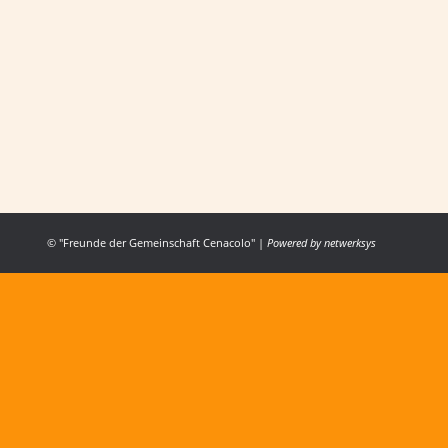
VERGELT’S GOTT DER KATHOLISCHEN JUG
ALLGEMEIN
,
VORSEHUNG
Von
Cenacolo Österrreich
14. September 
Wir leben in unserer Gemeinschaft schon seit Beg
durch Freunde, die uns auf unserem Weg unterstüt
bekannt wird.
© "Freunde der Gemeinschaft Cenacolo" |
Powered by
netwerksys