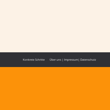
tes uns schenkt. Gott hilft uns dabei
 in verzweifelten Lebenssituationen
Konkrete Schritte
Über uns
|
Impressum
|
Datenschutz