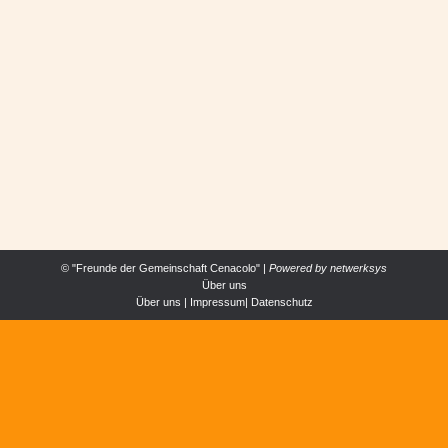
„DIE UMARMUNG“ – GLEICHNIS DER
BARMHERZIGKEIT GOTTES
ALLGEMEIN
,
FESTE
Von
Cenacolo Österrreich
5. September 2016
Es war ein außergewöhnlicher, unvergesslicher
Abend, der uns mit Dankbarkeit und Freude erfüllt
hat:
© "Freunde der Gemeinschaft Cenacolo" |
Powered by
netwerksys
Über uns
Über uns
|
Impressum
|
Datenschutz