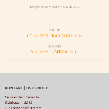
Kategorie:
AKTIVITÄTEN
6. März 2015
Album-
Navigation
ZURÜCK
FEST DER HOFFNUNG 2012
Vorheriges
Album:
NÄCHSTES
ALLTAG | JÄNNER 2015
Nächstes
Album:
KONTAKT | ÖSTERREICH
Gemeinschaft Cenacolo
Kleinfrauenhaid 18
7023 Zemendorf-Stöttera