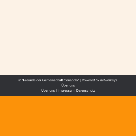
AUGENBLICKE IM KREIS DER FAMILIE
ALLGEMEIN
,
ERFAHRUNGEN
,
ÖSTERREICH
Von
Cenacolo
16. April 2026
Anfang April haben uns unsere Familien in der
Gemeinschaft besucht. Für uns war das wirklich
etwas ganz Besonderes.
© "Freunde der Gemeinschaft Cenacolo" |
Powered by
netwerksys
Über uns
Über uns
|
Impressum
|
Datenschutz