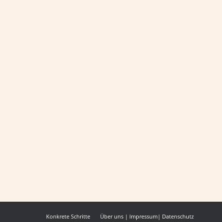
mherzigen Schwestern der hl. Johanna Antida
hreibt:
Konkrete Schritte
Über uns
|
Impressum
|
Datenschutz