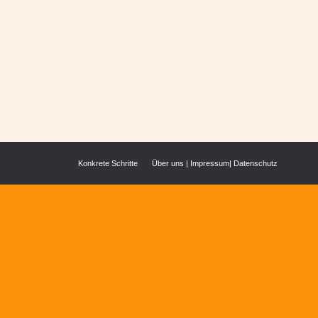
stag unserer Mutter Elvira zu feiern.
Konkrete Schritte
Über uns
|
Impressum
|
Datenschutz