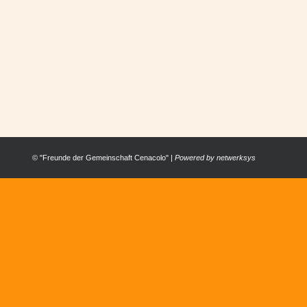
80. GEBURTSTAG VON MUTTER ELVIRA – 
ALLGEMEIN
,
FESTE
,
MUTTER ELVIRA
Von
Cenacolo Österrreich
16. 
Mehr als 350 Burschen aus allen Männer-Häusern der
© "Freunde der Gemeinschaft Cenacolo" |
Powered by
netwerksys