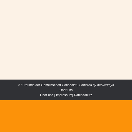
LIEBE, DIE EINEN WEG AUFZEIGT!
ALLGEMEIN
,
ERFAHRUNGEN
Von
Cenacolo Österrreich
25. Juli 2015
Pater Achim Bayer COp ist unserem Haus seit
vielen Jahren als priesterlicher Freund verbunden.
© "Freunde der Gemeinschaft Cenacolo" |
Powered by
netwerksys
Über uns
Über uns
|
Impressum
|
Datenschutz